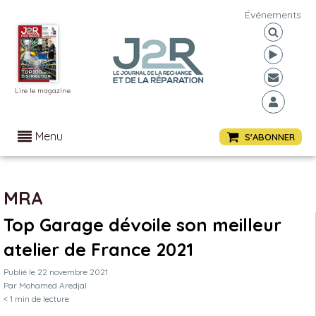
Événements
Lire le magazine
Menu
S'ABONNER
MRA
Top Garage dévoile son meilleur
atelier de France 2021
Publié le
22 novembre 2021
Par
Mohamed Aredjal
< 1
min de lecture