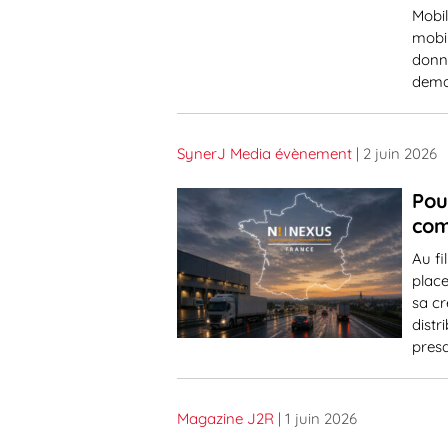
Mobil
mobil
donne
dema
SynerJ Media évènement
| 2 juin 2026
Pou
co
Au fi
place
sa c
distr
presq
Magazine J2R
| 1 juin 2026