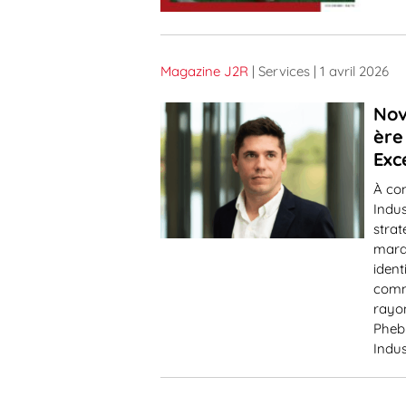
Magazine J2R
| Services
| 1 avril 2026
Nov
ère
Exc
À com
Indu
strat
marq
ident
comme
rayon
Pheb
Indus