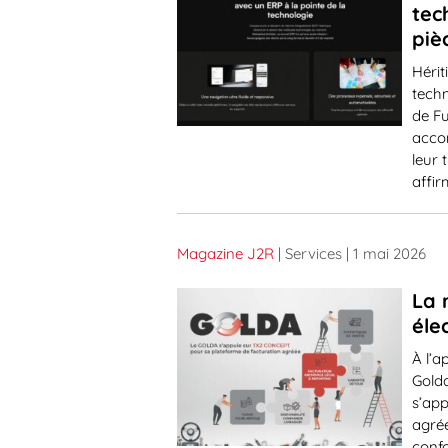
tec
piè
Hérit
tech
de Fu
acco
leur 
affir
Magazine J2R
| Services
| 1 mai 2026
La 
éle
À l’a
Gold
s’ap
agréé
confo