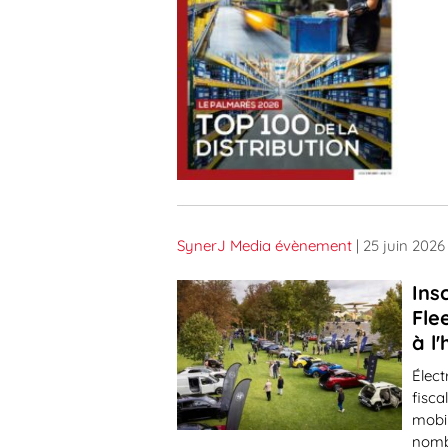
SynerJ Media évènement
| 25 juin 2026
Ins
Fle
à l
Élect
fisca
mobil
nombr