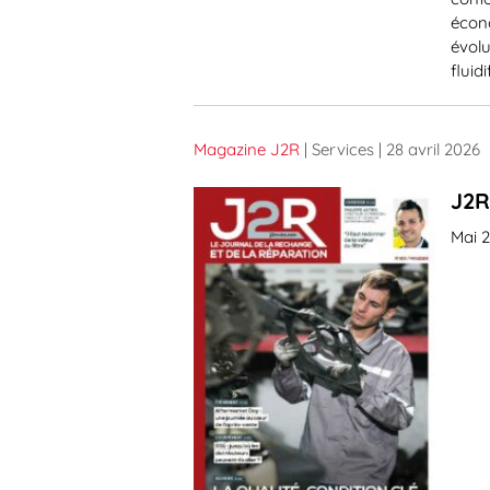
écon
évolu
fluid
Magazine J2R
| Services
| 28 avril 2026
J2R
Mai 