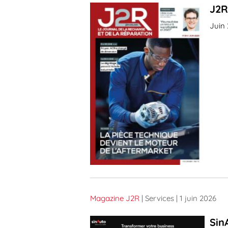
J2R
Juin
Magazine J2R
| Services
| 1 juin 2026
Sin