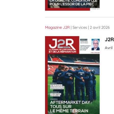
Magazine J2R
| Services
| 2 avril 2026
J2R
Avri