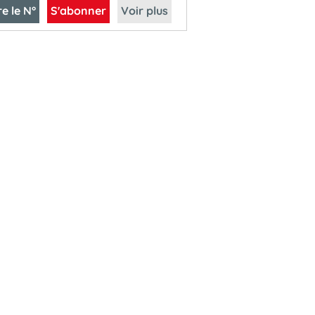
re le N°
S'abonner
Voir plus