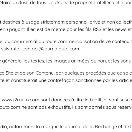
aire exclusif de tous les droits de propriété intellectuelle por
estinés à usage strictement personnel, privé et non collectif,
nu payant. Il en est de même pour les fils RSS et les newslet
nel ou commercial ou toute commercialisation de ce contenu au
e suivante : contact@journalauto.com
 générale, les textes, les images animées ou non, et les sons
e ce Site et de son Contenu, par quelques procédés que ce soi
ite et constituerait une contrefaçon sanctionnée par les artic
 www.j2rauto.com sont données à titre indicatif, et sont suscept
rauto.com ne sont pas exhaustifs. Ils sont donnés sous réser
edia, notamment la marque le Journal de la Rechange et de 