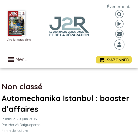
Événements
Lire le magazine
Menu
S'ABONNER
Non classé
Automechanika Istanbul : booster
d’affaires
Publié le
20 juin 2013
Par
Hervé Daigueperce
4
min de lecture