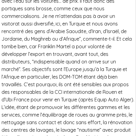
avec l’eau sur les voitures… de prix. Il faut donc des
portiques sans brosse, comme ceux que nous
commercialisons. Je ne m’attendais pas à avoir un
visitorat aussi diversifié, ici, en Turquie et nous avons
rencontré des gens d’Arabie Saoudite, d’Iran, d’Israël, de
Jordanie, du Maghreb ou d’Afrique”, commente-t-il. Et cela
tombe bien, car Franklin Martel a pour volonté de
développer l’export en trouvant, avant tout, des
distributeurs, “indispensable quand on arrive sur un
marché”. Ses objectifs sont l’Europe jusqu’à la Turquie et
l’Afrique en particulier, les DOM-TOM étant déjà bien
travaillés. C’est pourquoi, ils ont été sensibles aux propos
des responsables de la CCI internationale de Rouen et
d’Ubi France pour venir en Turquie (après Equip Auto Alger).
L’idée, étant de promouvoir les différentes gammes et les
services, comme l’équilibrage de roues au gramme près, le
nettoyage sans contact et donc sans effort, la rénovation
des centres de lavages, le lavage “nautisme” avec produit