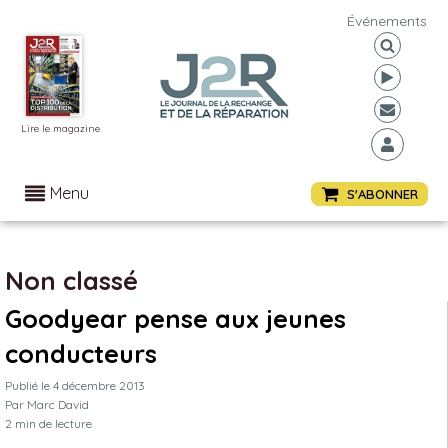
Événements
Lire le magazine
Menu
S'ABONNER
Non classé
Goodyear pense aux jeunes
conducteurs
Publié le
4 décembre 2013
Par
Marc David
2
min de lecture