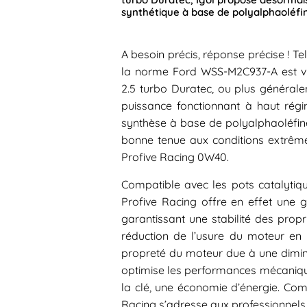
synthétique à base de polyalphaoléfi
A besoin précis, réponse précise ! Tell
la norme Ford WSS-M2C937-A est 
2.5 turbo Duratec, ou plus général
puissance fonctionnant à haut régi
synthèse à base de polyalphaoléfine 
bonne tenue aux conditions extrêmes
Profive Racing 0W40.
Compatible avec les pots catalytiqu
Profive Racing offre en effet une g
garantissant une stabilité des propri
réduction de l’usure du moteur en 
propreté du moteur due à une diminut
optimise les performances mécaniqu
la clé, une économie d’énergie. Co
Racing s’adresse aux professionnels