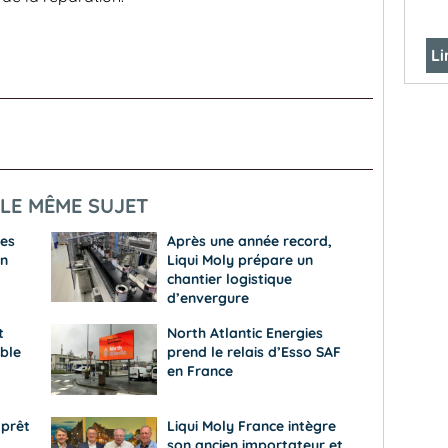
Li
LE MÊME SUJET
ies
Après une année record,
on
Liqui Moly prépare un
chantier logistique
d’envergure
t
North Atlantic Energies
ble
prend le relais d’Esso SAF
en France
 prêt
Liqui Moly France intègre
son ancien importateur et