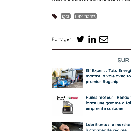
igol
lubrifiants
Partager :
SUR 
Elf Expert : TotalEnerg
montre la voie avec s
premier flagship
Huiles moteur : Renaul
lance une gamme à fai
empreinte carbone
Lubrifiants : le marché
à changer de régime