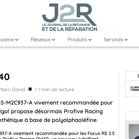
sserie
Réseaux
Produits
Services
40
■
Marc David
< 1
min de lecture
WSS-M2C937-A vivement recommandée pour
 Igol propose désormais Profive Racing
nthétique à base de polyalphaoléfine.
937-A vivement recommandée pour les Focus RS 2.5
s Profive Racing 0W40, un nouveau lubrifiant