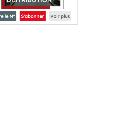
re le N°
S'abonner
Voir plus