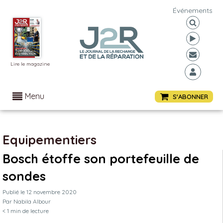
Événements
Lire le magazine
Menu
S'ABONNER
Equipementiers
Bosch étoffe son portefeuille de
sondes
Publié le
12 novembre 2020
Par
Nabila Albour
< 1
min de lecture