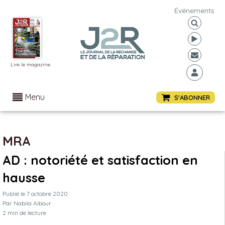
Événements
Lire le magazine
Menu
S'ABONNER
MRA
AD : notoriété et satisfaction en
hausse
Publié le
7 octobre 2020
Par
Nabila Albour
2
min de lecture