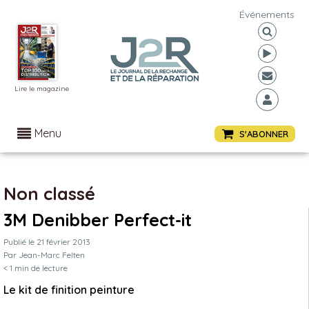
Événements
Lire le magazine
Menu
S'ABONNER
Non classé
3M Denibber Perfect-it
Publié le
21 février 2013
Par
Jean-Marc Felten
< 1
min de lecture
Le kit de finition peinture