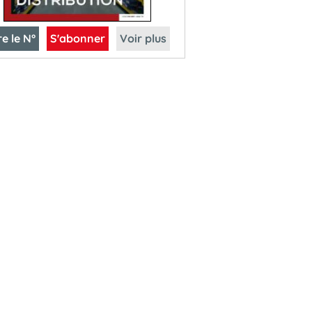
re le N°
S'abonner
Voir plus