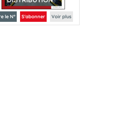
re le N°
S'abonner
Voir plus