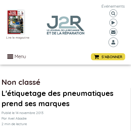
Événements
Lire le magazine
Menu
S'ABONNER
Non classé
L'étiquetage des pneumatiques
prend ses marques
Publié le
14 novembre 2013
Par
Axel Abadie
2
min de lecture