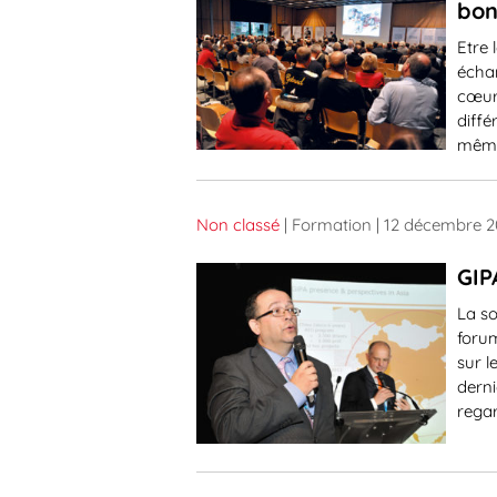
bon
Etre 
échan
cœur,
diffé
même
Non classé
| Formation
| 12 décembre 2
GIP
La so
forum
sur l
derni
regar