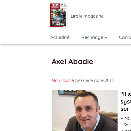
Lire le magazine
Actualité
Rechange
Carro
Axel Abadie
Non classé
| 20 décembre 2013
“Il
sys
sur
VINC
- Spé