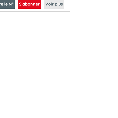
re le N°
S'abonner
Voir plus