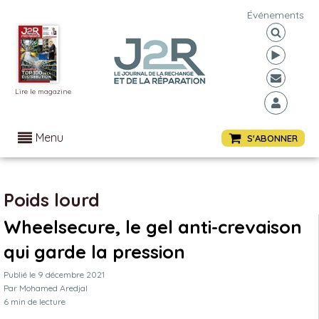
Événements
Lire le magazine
Menu
S'ABONNER
Poids lourd
Wheelsecure, le gel anti-crevaison
qui garde la pression
Publié le
9 décembre 2021
Par
Mohamed Aredjal
6
min de lecture