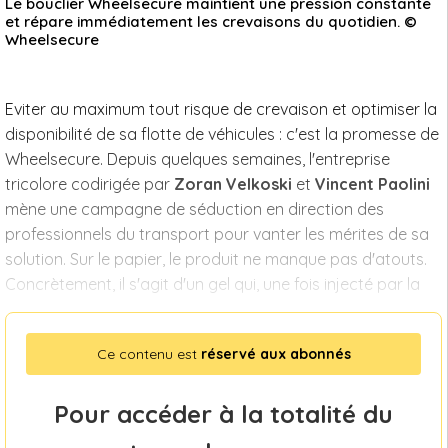
Le bouclier Wheelsecure maintient une pression constante
et répare immédiatement les crevaisons du quotidien. ©
Wheelsecure
Eviter au maximum tout risque de crevaison et optimiser la
disponibilité de sa flotte de véhicules : c'est la promesse de
Wheelsecure. Depuis quelques semaines, l'entreprise
tricolore codirigée par
Zoran Velkoski
et
Vincent Paolini
mène une campagne de séduction en direction des
professionnels du transport pour vanter les mérites de sa
solution. Sur le papier, le produit ne manque pas d'atouts.
Concrètement, il s'agit d'un gel qui, une fois injecté par la
Ce contenu est
réservé aux abonnés
Pour accéder à la totalité du