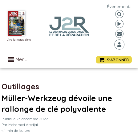
Événements
Lire le magazine
Menu
S'ABONNER
Outillages
Müller-Werkzeug dévoile une
rallonge de clé polyvalente
Publié le
25 décembre 2022
Par
Mohamed Aredjal
< 1
min de lecture