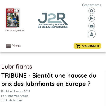
Événements
Lire le magazine
Menu
S'ABONNER
Lubrifiants
TRIBUNE - Bientôt une hausse du
prix des lubrifiants en Europe ?
Publié le
19 mars 2021
Par
Mohamed Aredjal
2
min de lecture