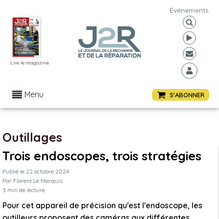
Événements
Lire le magazine
Menu
S'ABONNER
Outillages
Trois endoscopes, trois stratégies
Publié le
22 octobre 2024
Par
Florent Le Marquis
3
min de lecture
Pour cet appareil de précision qu'est l'endoscope, les
outilleurs proposent des caméras aux différentes