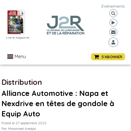
Événements
Lire le magazine
Menu
S'ABONNER
Distribution
Alliance Automotive : Napa et
Nexdrive en têtes de gondole à
Equip Auto
Publié le
27 septembre 2022
Par
Mohamed Aredjal