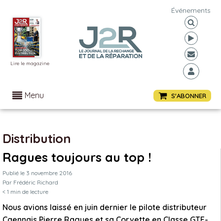
Événements
Lire le magazine
Menu
S'ABONNER
Distribution
Ragues toujours au top !
Publié le
3 novembre 2016
Par
Frédéric Richard
< 1
min de lecture
Nous avions laissé en juin dernier le pilote distributeur
Caennais Pierre Ragues et sa Corvette en Classe GTE-