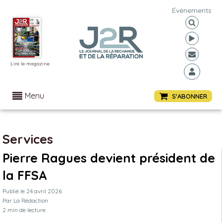
Événements
Lire le magazine
Menu
S'ABONNER
Services
Pierre Ragues devient président de
la FFSA
Publié le
24 avril 2026
Par
La Rédaction
2
min de lecture