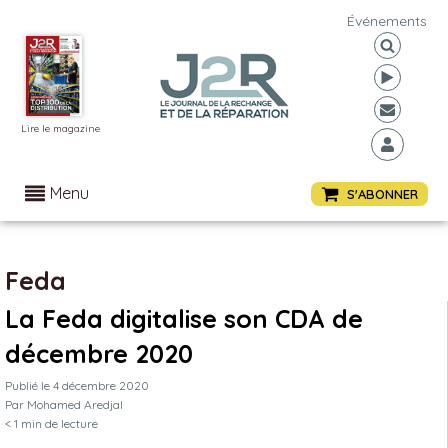
Événements
Lire le magazine
Menu
S'ABONNER
Feda
La Feda digitalise son CDA de
décembre 2020
Publié le
4 décembre 2020
Par
Mohamed Aredjal
< 1
min de lecture