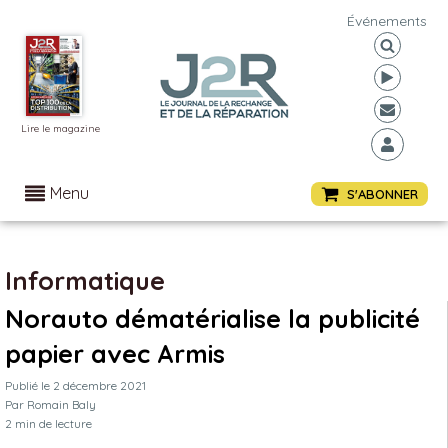
Événements
Lire le magazine
Menu
S'ABONNER
Informatique
Norauto dématérialise la publicité
papier avec Armis
Publié le
2 décembre 2021
Par
Romain Baly
2
min de lecture