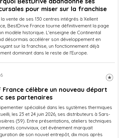
rquoi BestDrive abandonne ses
cursales pour miser sur la franchise
la vente de ses 130 centres intégrés à Xellent
ce, BestDrive France tourne définitivement la page
on modèle historique. L'enseigne de Continental
nd désormais accélérer son développement en
uyant sur la franchise, un fonctionnement déjà
ement dominant dans le reste de l'Europe.
26
 France célèbre un nouveau départ
c ses partenaires
uipementier spécialisé dans les systèmes thermiques
ueilli, les 23 et 24 juin 2026, ses distributeurs à Sars-
sières (59). Entre présentations, ateliers techniques
oments conviviaux, cet événement marquait
uguration de son nouvel entrepôt, dix mois après