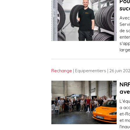
Pou
suc
Avec 
Servi
de s
ente
s'app
larg
Rechange
| Equipementiers
| 26 juin 20
NRF
ave
L'éq
a acc
et-Ro
et m
l'ina