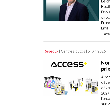
Le c
Best
Droui
struc
Fran
Emil 
trava
Réseaux
| Centres autos
| 5 juin 2026
Nor
pri
À l'o
déve
dévo
2027 
l'en
sur 