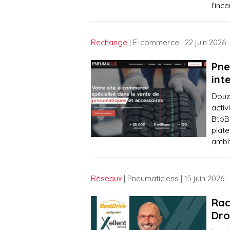
l'inc
Rechange
| E-commerce
| 22 juin 2026
Pne
int
Douz
activ
BtoB
plat
ambit
Réseaux
| Pneumaticiens
| 15 juin 2026
Rac
Dro