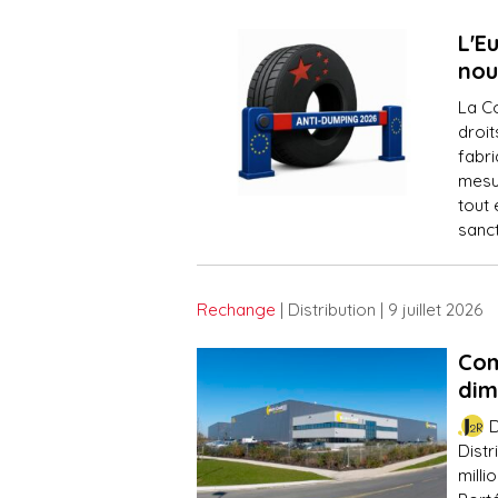
L'E
nou
La C
droi
fabri
mesu
tout 
sanct
Rechange
| Distribution
| 9 juillet 2026
Com
dim
D
Distr
milli