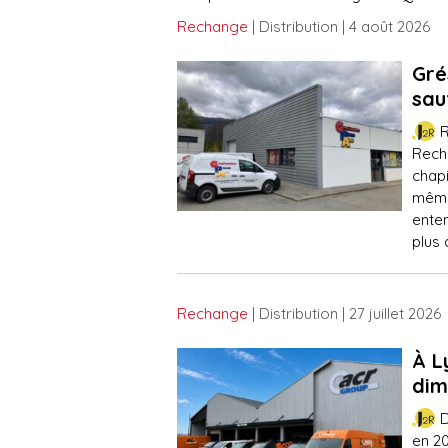
Rechange
| Distribution
| 4 août 2026
Gré
sau
R
Rech
chapi
mêmes
enten
plus 
Rechange
| Distribution
| 27 juillet 2026
À L
dim
en 20