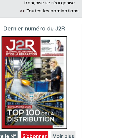
française se réorganise
>>
Toutes les nominations
Dernier numéro du J2R
re le N°
S'abonner
Voir plus