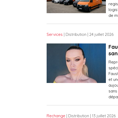
regis
logis
de mu
Services
| Distribution
| 24 juillet 2026
Fau
san
Repr
spéci
Faus
et un
aujou
sans 
dépa
Rechange
| Distribution
| 13 juillet 2026