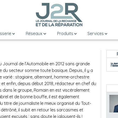
sserie
Réseaux
Produits
Services
au Journal de l’Automobile en 2012 sans grande
 du secteur somme toute basique. Depuis, il y a
e varié : stagiaire, alternant, homme-orchestre
e et enfin, depuis début 2018, rédacteur en chef du
s dans le groupe, Romain en est viscéralement
brel et de bonne bouffe, il est également
u titre de journaliste le mieux organisé du Tout-
détrôné, il subit en retour les sarcasmes et
ient excusés ; sans doute le jalousent-ils !