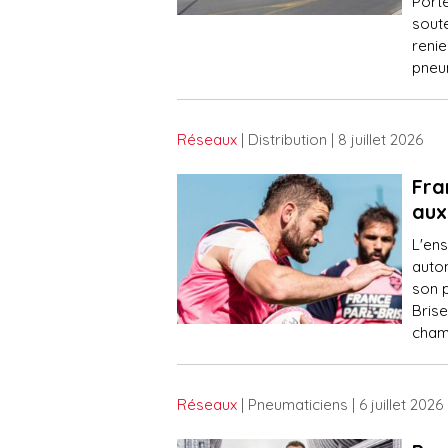
Port
sout
renie
pneu
Réseaux
| Distribution
| 8 juillet 2026
Fra
aux
L'ens
auto
son p
Brise
cham
Réseaux
| Pneumaticiens
| 6 juillet 2026