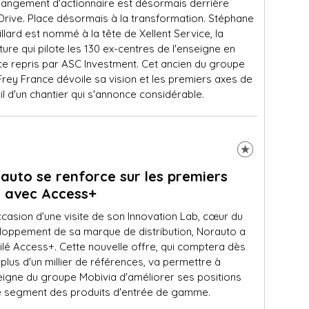
hangement d'actionnaire est désormais derrière
Drive. Place désormais à la transformation. Stéphane
llard est nommé à la tête de Xellent Service, la
ture qui pilote les 130 ex-centres de l'enseigne en
ce repris par ASC Investment. Cet ancien du groupe
Frey France dévoile sa vision et les premiers axes de
il d'un chantier qui s'annonce considérable.
auto se renforce sur les premiers
x avec Access+
ccasion d'une visite de son Innovation Lab, cœur du
loppement de sa marque de distribution, Norauto a
ilé Access+. Cette nouvelle offre, qui comptera dès
plus d'un millier de références, va permettre à
seigne du groupe Mobivia d'améliorer ses positions
le segment des produits d'entrée de gamme.