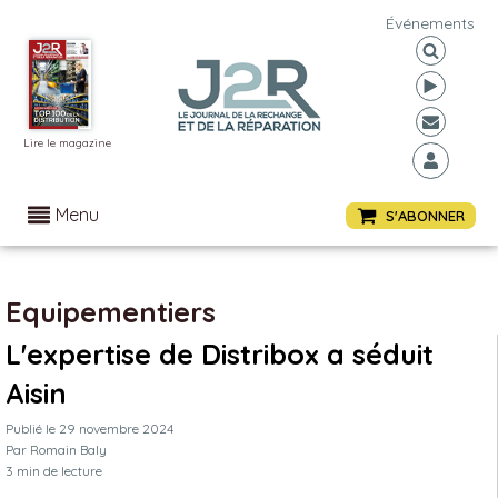
Événements
Lire le magazine
Menu
S'ABONNER
Equipementiers
L'expertise de Distribox a séduit
Aisin
Publié le
29 novembre 2024
Par
Romain Baly
3
min de lecture