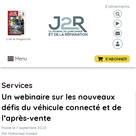
Événements
Lire le magazine
Menu
S'ABONNER
Services
Un webinaire sur les nouveaux
défis du véhicule connecté et de
l’après-vente
Publié le
7 septembre 2020
Par
Mohamed Aredjal