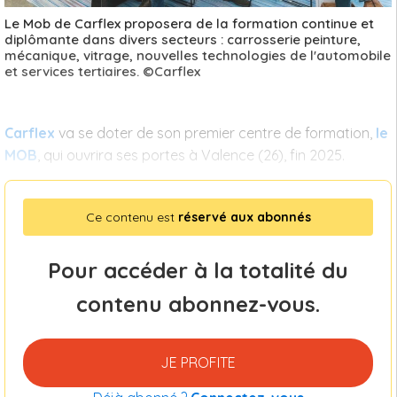
Le Mob de Carflex proposera de la formation continue et
diplômante dans divers secteurs : carrosserie peinture,
mécanique, vitrage, nouvelles technologies de l'automobile
et services tertiaires. ©Carflex
Carflex
va se doter de son premier centre de formation,
le
MOB
, qui ouvrira ses portes à Valence (26), fin 2025.
Ce contenu est
réservé aux abonnés
Pour accéder à la totalité du
contenu abonnez-vous.
JE PROFITE