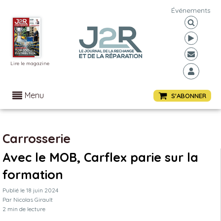
Événements
Lire le magazine
Menu
S'ABONNER
Carrosserie
Avec le MOB, Carflex parie sur la
formation
Publié le
18 juin 2024
Par
Nicolas Girault
2
min de lecture