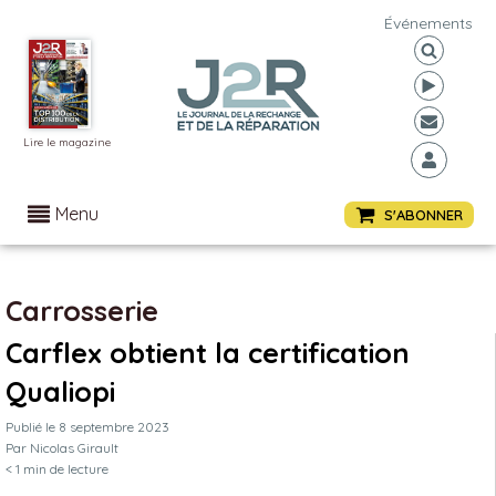
Événements
Lire le magazine
Menu
S'ABONNER
Carrosserie
Carflex obtient la certification
Qualiopi
Publié le
8 septembre 2023
Par
Nicolas Girault
< 1
min de lecture