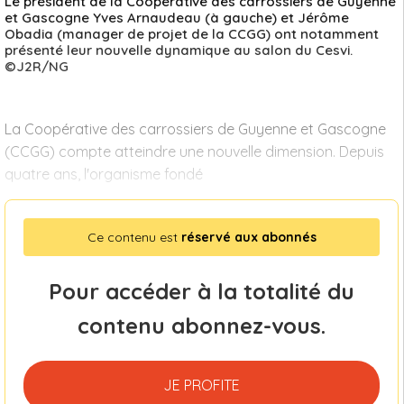
Le président de la Coopérative des carrossiers de Guyenne
et Gascogne Yves Arnaudeau (à gauche) et Jérôme
Obadia (manager de projet de la CCGG) ont notamment
présenté leur nouvelle dynamique au salon du Cesvi.
©J2R/NG
La Coopérative des carrossiers de Guyenne et Gascogne
(CCGG) compte atteindre une nouvelle dimension. Depuis
quatre ans, l'organisme fondé
Ce contenu est
réservé aux abonnés
Pour accéder à la totalité du
contenu abonnez-vous.
JE PROFITE