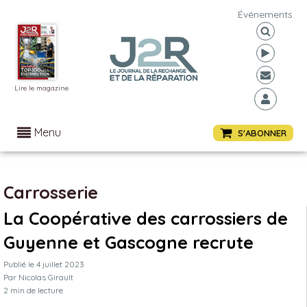
Événements
Lire le magazine
Menu
S'ABONNER
Carrosserie
La Coopérative des carrossiers de
Guyenne et Gascogne recrute
Publié le
4 juillet 2023
Par
Nicolas Girault
2
min de lecture