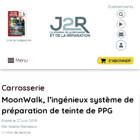
Événements
Lire le magazine
Menu
S'ABONNER
Carrosserie
MoonWalk, l’ingénieux système de
préparation de teinte de PPG
Publié le
27 juin 2019
Par
Nabila Rameaux
< 1
min de lecture