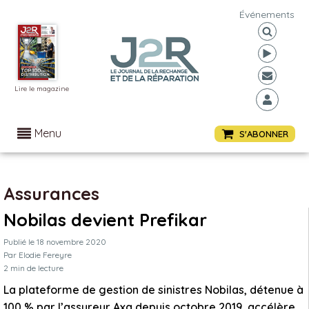
Événements
Lire le magazine
Menu
S'ABONNER
Assurances
Nobilas devient Prefikar
Publié le
18 novembre 2020
Par
Elodie Fereyre
2
min de lecture
La plateforme de gestion de sinistres Nobilas, détenue à
100 % par l’assureur Axa depuis octobre 2019, accélère