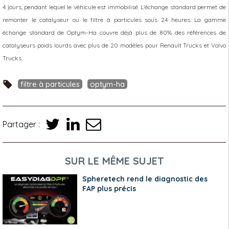
4 jours, pendant lequel le véhicule est immobilisé. L'échange standard permet de
remonter le catalyseur ou le filtre à particules sous 24 heures. La gamme
échange standard de Optym-Ha couvre déjà plus de 80% des références de
catalyseurs poids lourds avec plus de 20 modèles pour Renault Trucks et Volvo
Trucks.
filtre à particules
optym-ha
Partager :
SUR LE MÊME SUJET
Spheretech rend le diagnostic des
FAP plus précis