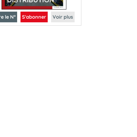
re le N°
S'abonner
Voir plus