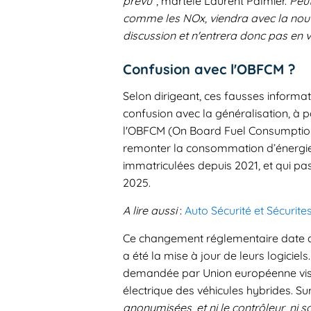
prévu
", martèle Laurent Palmier.
Peut
comme les NOx, viendra avec la nouve
discussion et n'entrera donc pas en 
Confusion avec l'OBFCM ?
Selon dirigeant, ces fausses informat
confusion avec la généralisation, à p
l'OBFCM (On Board Fuel Consumption 
remonter la consommation d’énergie d
immatriculées depuis 2021, et qui pa
2025.
A lire aussi
:
Auto Sécurité et Sécurit
Ce changement réglementaire date de 
a été la mise à jour de leurs logicie
demandée par Union européenne vis
électrique des véhicules hybrides. Surto
anonymisées, et ni le contrôleur, ni 