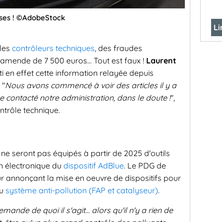
sses ! ©AdobeStock
Li
 les
contrôleurs techniques
, des fraudes
e amende de 7 500 euros… Tout est faux !
Laurent
i en effet cette information relayée depuis
 "
Nous avons commencé à voir des articles il y a
contacté notre administration, dans le doute !
",
ntrôle technique.
s ne seront pas équipés à partir de 2025 d'outils
on électronique du
dispositif AdBlue
. Le PDG de
r annonçant la mise en oeuvre de dispositifs pour
du
système anti-pollution (FAP et catalyseur)
.
emande de quoi il s'agit… alors qu'il n'y a rien de