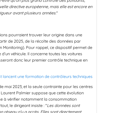
-être qu'un plus grand contrôle des polluants,
lle directive européenne, mais elle est encore en
vigueur avant plusieurs années
."
ions pourraient trouver leur origine dans une
artir de 2025, de la récolte des données par
Monitoring). Pour rappel, ce dispositif permet de
’un véhicule. Il concerne toutes les voitures
sseront donc leur premier contrôle technique en
est lancent une formation de contrôleurs techniques
mai 2023, et la seule contrainte pour les centres
ls. Laurent Palmier suppose que cette évolution
e à vérifier notamment la consommation
ut, le dirigeant insiste : "
Les données sont
son réseau n'y a accès. Elles sont directement