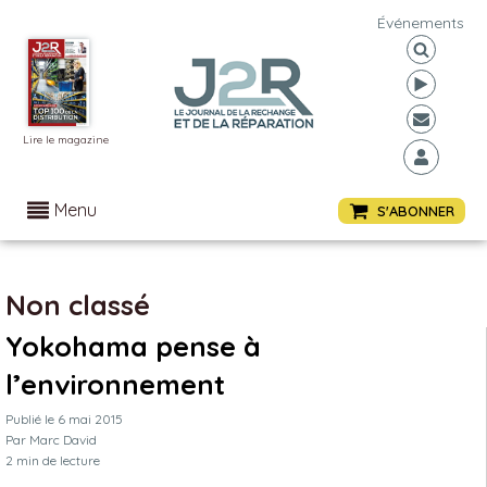
Événements
Lire le magazine
Menu
S'ABONNER
Non classé
Yokohama pense à
l’environnement
Publié le
6 mai 2015
Par
Marc David
2
min de lecture