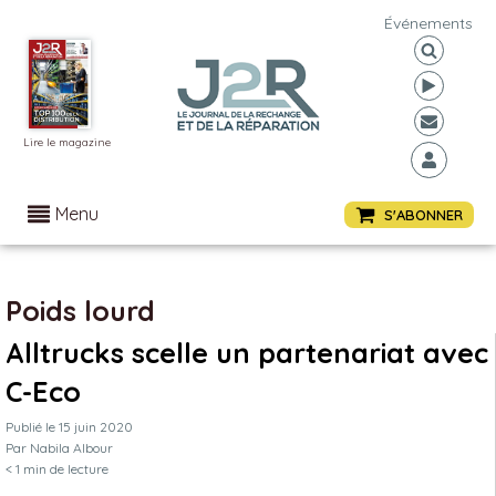
Événements
Lire le magazine
Menu
S'ABONNER
Poids lourd
Alltrucks scelle un partenariat avec
C-Eco
Publié le
15 juin 2020
Par
Nabila Albour
< 1
min de lecture