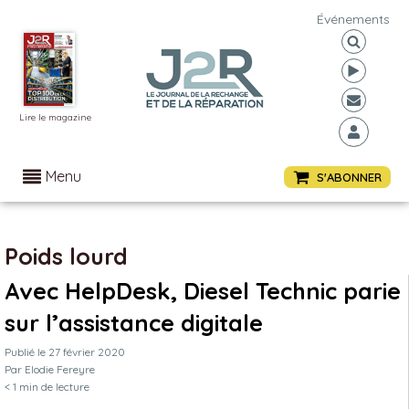
Événements
Lire le magazine
Menu
S'ABONNER
Poids lourd
Avec HelpDesk, Diesel Technic parie
sur l’assistance digitale
Publié le
27 février 2020
Par
Elodie Fereyre
< 1
min de lecture