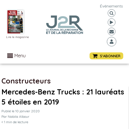
Événements
Lire le magazine
Menu
S'ABONNER
Constructeurs
Mercedes-Benz Trucks : 21 lauréats
5 étoiles en 2019
Publié le
10 janvier 2020
Par
Nabila Albour
< 1
min de lecture