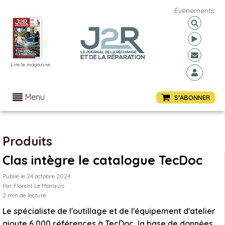
Événements
Lire le magazine
Menu
S'ABONNER
Produits
Clas intègre le catalogue TecDoc
Publié le
24 octobre 2024
Par
Florent Le Marquis
2
min de lecture
Le spécialiste de l'outillage et de l'équipement d'atelier
ajoute 6 000 références à TecDoc, la base de données