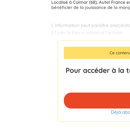
Localisé à Colmar (68), Autel France e
bénéficier de la jouissance de la marq
L’information peut paraître anecdot
27 juin, la Fiev a annoncé l’arrivée
Ce conten
Pour accéder à la 
Déjà ab