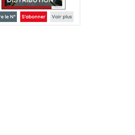
re le N°
S'abonner
Voir plus