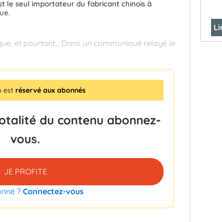
st le seul importateur du fabricant chinois à
ue.
Li
ique, et pourtant… Dans un communiqué relayé le
u est
réservé aux abonnés
totalité du contenu abonnez-
vous.
JE PROFITE
onné ?
Connectez-vous