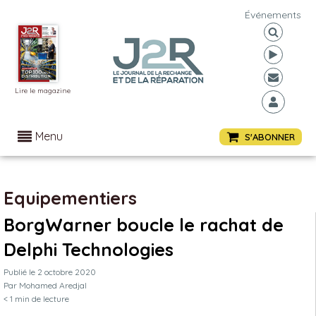
Événements
Lire le magazine
Menu
S'ABONNER
Equipementiers
BorgWarner boucle le rachat de
Delphi Technologies
Publié le
2 octobre 2020
Par
Mohamed Aredjal
< 1
min de lecture