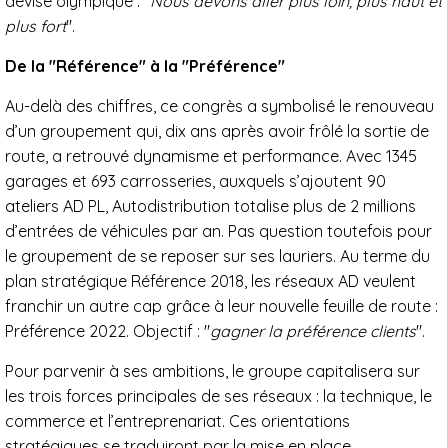
devise olympique : "
Nous devons aller plus loin, plus haut et
plus fort
".
De la "Référence" à la "Préférence"
Au-delà des chiffres, ce congrès a symbolisé le renouveau
d’un groupement qui, dix ans après avoir frôlé la sortie de
route, a retrouvé dynamisme et performance. Avec 1345
garages et 693 carrosseries, auxquels s’ajoutent 90
ateliers AD PL, Autodistribution totalise plus de 2 millions
d’entrées de véhicules par an. Pas question toutefois pour
le groupement de se reposer sur ses lauriers. Au terme du
plan stratégique Référence 2018, les réseaux AD veulent
franchir un autre cap grâce à leur nouvelle feuille de route :
Préférence 2022. Objectif : "
gagner la préférence clients
".
Pour parvenir à ses ambitions, le groupe capitalisera sur
les trois forces principales de ses réseaux : la technique, le
commerce et l’entreprenariat. Ces orientations
stratégiques se traduiront par la mise en place