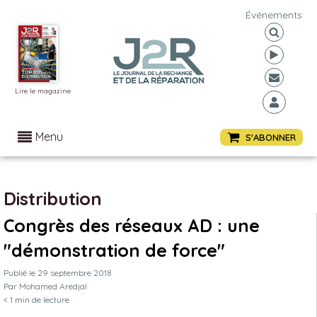
Événements
Lire le magazine
Menu
S'ABONNER
Distribution
Congrès des réseaux AD : une
"démonstration de force"
Publié le
29 septembre 2018
Par
Mohamed Aredjal
< 1
min de lecture