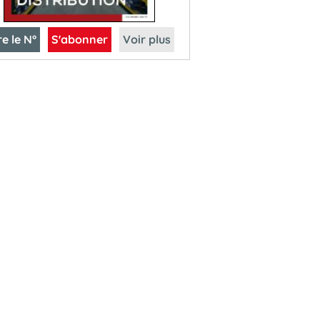
re le N°
S'abonner
Voir plus