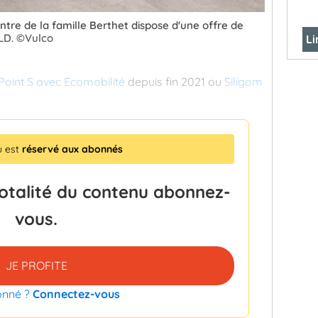
ntre de la famille Berthet dispose d'une offre de
LLD. ©Vulco
Li
Point S avec Ecomobilité
depuis fin 2021 ou
Siligom
u est
réservé aux abonnés
totalité du contenu abonnez-
vous.
JE PROFITE
onné ?
Connectez-vous