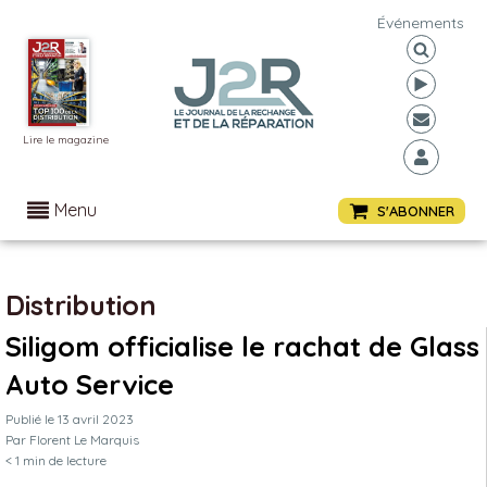
Événements
Lire le magazine
Menu
S'ABONNER
Distribution
Siligom officialise le rachat de Glass
Auto Service
Publié le
13 avril 2023
Par
Florent Le Marquis
< 1
min de lecture