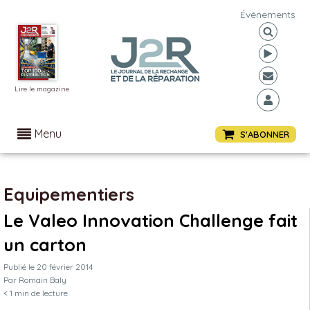
Événements
Lire le magazine
Menu
S'ABONNER
Equipementiers
Le Valeo Innovation Challenge fait
un carton
Publié le
20 février 2014
Par
Romain Baly
< 1
min de lecture