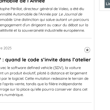
omobile de l’Année
Li
tophe Périllat, directeur général de Valeo, a été élu
onnalité Automobile de l’Année par
Le Journal de
omobile
. Une distinction qui salue autant un parcours
l’engagement d’un dirigeant au cœur du débat sur la
titivité et la souveraineté industrielle européenne.
re 2025
 : quand le code s’invite dans l’atelier
vec le software defined vehicle (SDV), la voiture
nt un produit évolutif, piloté à distance et largement
i par le logiciel. Cette mutation redessine le terrain de
e l’après-vente, tandis que la filière indépendante
erroge sur la place qu’elle pourra conserver dans cet
ers numérique.