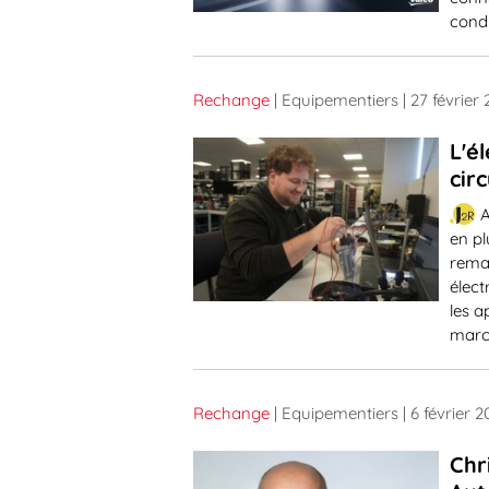
condu
Rechange
| Equipementiers
| 27 février
L'é
cir
A
en pl
rema
élect
les a
marc
Rechange
| Equipementiers
| 6 février 
Chr