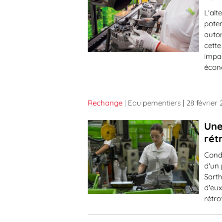
L'alt
poten
autom
cette
impac
écon
Rechange
| Equipementiers
| 28 février
Une
rét
Conda
d'un 
Sarth
d'eux
rétro