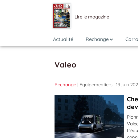
Lire le magazine
Actualité
Rechange
Carro
Valeo
Rechange
| Equipementiers
| 13 juin 20
Che
dev
Pionn
Valeo
L'équ
conne