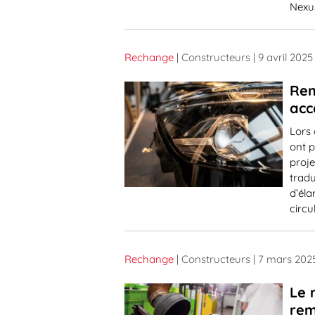
Nexus
Rechange
| Constructeurs
| 9 avril 2025
Rem
acc
Lors
ont 
proje
tradu
d’éla
circu
Rechange
| Constructeurs
| 7 mars 202
Le 
rem