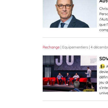
Aut
Chris
Pers
l’Aut
que 
compé
Rechange
| Equipementiers
| 4 décemb
SDV
A
devie
défin
jeu d
s’int
univ