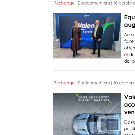
Rechange
| Equipementiers
| 16 octobr
Equ
aug
Au sa
faire
offen
et du
de "
Rechange
| Equipementiers
| 10 octobr
Val
acc
ven
De re
posit