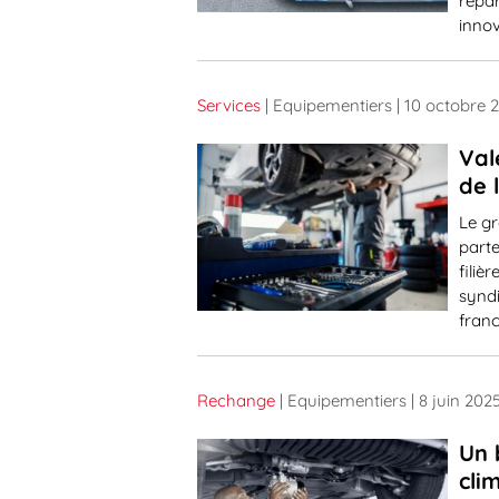
répar
innov
Services
| Equipementiers
| 10 octobre 
Val
de 
Le gr
part
filiè
syndi
franc
Rechange
| Equipementiers
| 8 juin 202
Un 
cli