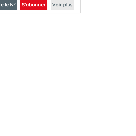
re le N°
S'abonner
Voir plus