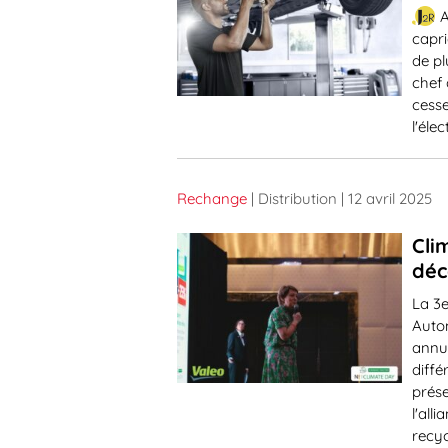
A
capri
de pl
chef 
cess
l'éle
Rechange
| Distribution
| 12 avril 2025
Cli
déc
La 3e
Auto
annue
diffé
prése
l'all
recyc