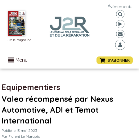
Événements
Lire le magazine
Menu
S'ABONNER
Equipementiers
Valeo récompensé par Nexus
Automotive, ADI et Temot
International
Publié le
13 mai 2023
Par
Florent Le Marquis