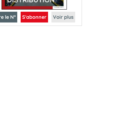
re le N°
S'abonner
Voir plus