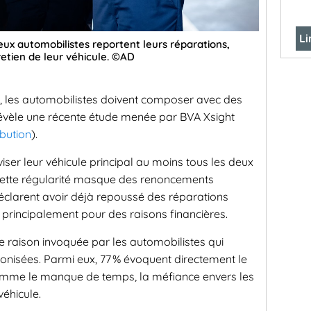
Li
ux automobilistes reportent leurs réparations,
etien de leur véhicule. ©AD
ule, les automobilistes doivent composer avec des
révèle une récente étude menée par BVA Xsight
ibution
).
viser leur véhicule principal au moins tous les deux
 cette régularité masque des renoncements
% déclarent avoir déjà repoussé des réparations
rincipalement pour des raisons financières.
ère raison invoquée par les automobilistes qui
conisées. Parmi eux, 77 % évoquent directement le
 comme le manque de temps, la méfiance envers les
véhicule.