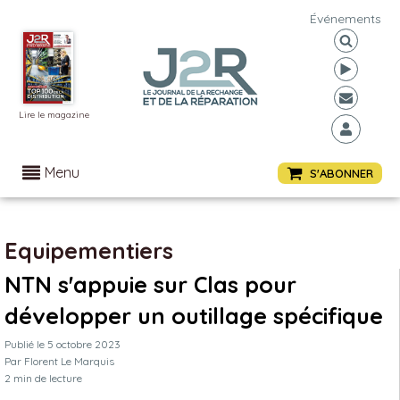
Événements
Lire le magazine
Menu
S'ABONNER
Equipementiers
NTN s'appuie sur Clas pour
développer un outillage spécifique
Publié le
5 octobre 2023
Par
Florent Le Marquis
2
min de lecture