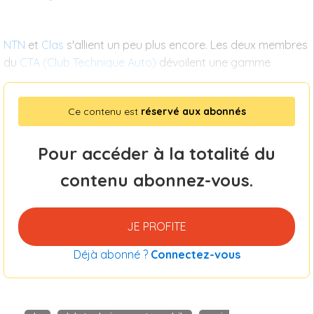
NTN
et
Clas
s'allient un peu plus encore. Les deux membres
du
CTA (Club Technique Auto)
dévoilent une gamme
Ce contenu est
réservé aux abonnés
Pour accéder à la totalité du
contenu abonnez-vous.
JE PROFITE
Déjà abonné ?
Connectez-vous