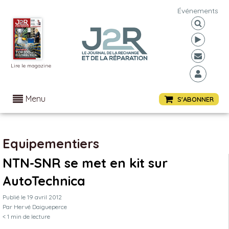
Événements
Lire le magazine
Menu
S'ABONNER
Equipementiers
NTN-SNR se met en kit sur
AutoTechnica
Publié le
19 avril 2012
Par
Hervé Daigueperce
< 1
min de lecture