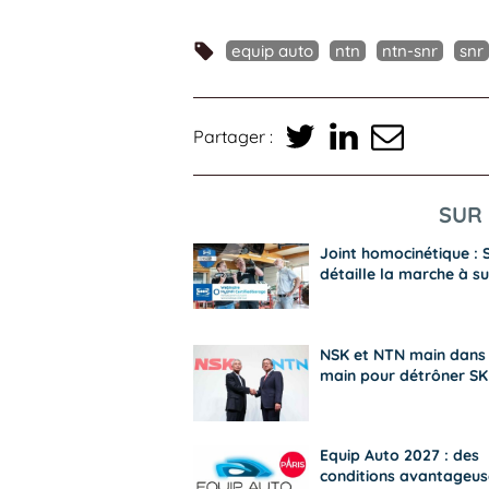
equip auto
ntn
ntn-snr
snr
Partager :
SUR 
Joint homocinétique :
détaille la marche à su
NSK et NTN main dans 
main pour détrôner SK
Equip Auto 2027 : des
conditions avantageus