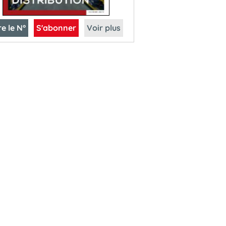
re le N°
S'abonner
Voir plus