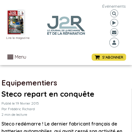
Événements
Lire le magazine
Menu
S'ABONNER
Equipementiers
Steco repart en conquête
Publié le
19 février 2015
Par
Frédéric Richard
2
min de lecture
Steco redémarre ! Le dernier fabricant français de
batteries automobiles, qui avait cessé son activité en